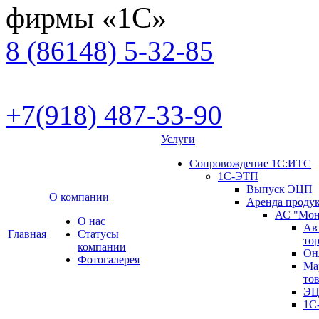
фирмы «1С»
8 (86148)
5-32-85
+7(918)
487-33-90
Услуги
Сопровождение 1С:ИТС
1С-ЭТП
Выпуск ЭЦП
О компании
Аренда проду
АС "Мон
О нас
Ав
Главная
Cтатусы
то
компании
Он
Фотогалерея
Ма
то
ЭЦ
1С