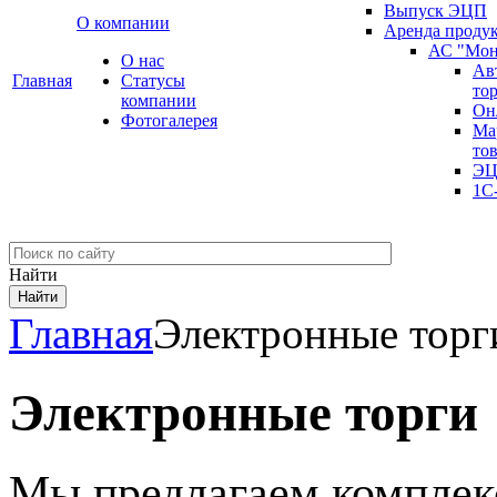
Выпуск ЭЦП
О компании
Аренда проду
АС "Мон
О нас
Ав
Главная
Cтатусы
то
компании
Он
Фотогалерея
Ма
то
ЭЦ
1С
Найти
Главная
Электронные торг
Электронные торги
Мы предлагаем компле