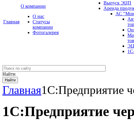
Выпуск ЭЦП
О компании
Аренда проду
АС "Мон
О нас
Ав
Главная
Cтатусы
то
компании
Он
Фотогалерея
Ма
то
ЭЦ
1С
Найти
Главная
1С:Предприятие ч
1С:Предприятие чер