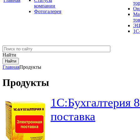
Главная
Cтатусы
то
компании
Он
Фотогалерея
Ма
то
ЭЦ
1С
Найти
Главная
Продукты
Продукты
1С:Бухгалтерия 8
поставка