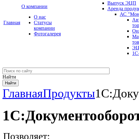
Выпуск ЭЦП
О компании
Аренда проду
АС "Мон
О нас
Ав
Главная
Cтатусы
то
компании
Он
Фотогалерея
Ма
то
ЭЦ
1С
Найти
Главная
Продукты
1С:Доку
1С:Документооборо
Позволяет: