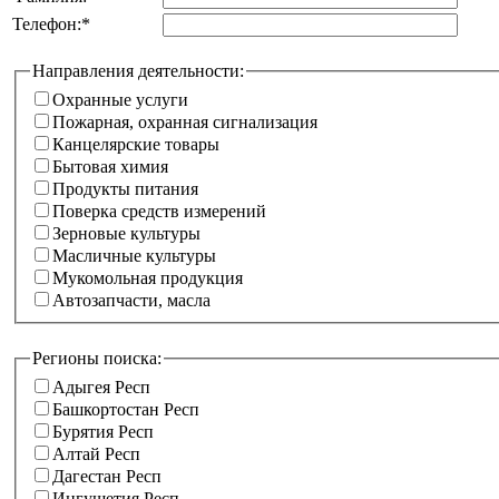
Телефон:
*
Направления деятельности:
Охранные услуги
Пожарная, охранная сигнализация
Канцелярские товары
Бытовая химия
Продукты питания
Поверка средств измерений
Зерновые культуры
Масличные культуры
Мукомольная продукция
Автозапчасти, масла
Вентиляция и кондиционирование
Строительные работы
Регионы поиска:
Одежда
Адыгея Респ
Постельное бельё
Башкортостан Респ
Обувь
Бурятия Респ
Медицинское оборудование
Алтай Респ
Выпуск ЭЦП
Дагестан Респ
Ветеринарные услуги
Ингушетия Респ