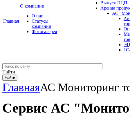
Выпуск ЭЦП
О компании
Аренда проду
АС "Мон
О нас
Ав
Главная
Cтатусы
то
компании
Он
Фотогалерея
Ма
то
ЭЦ
1С
Найти
Главная
АС Мониторинг то
Сервис АС "Монито