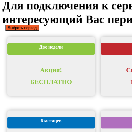
Для подключения к сер
интересующий Вас пери
Выбрать период
Выбрать период
Выбрать период
Выбрать период
Выбрать период
Выбрать период
Две недели
Акция!
С
БЕСПЛАТНО
6 месяцев