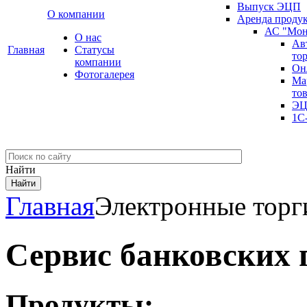
Выпуск ЭЦП
О компании
Аренда проду
АС "Мон
О нас
Ав
Главная
Cтатусы
то
компании
Он
Фотогалерея
Ма
то
ЭЦ
1С
Найти
Главная
Электронные торг
Сервис банковских 
Продукты: