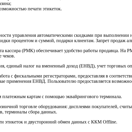
азина;
 возможностью печати этикеток.
ожности управления автоматическими скидками при выполнении 
кидки процентом и суммой, подарки клиентам. Запрет продаж ал
та кассира (РМК) обеспечивает удобство работы продавца. На
 чеков.
, единый налог на вмененный доход (ЕНВД), учет торговых опе
абота с фискальными регистраторами, предоставляя в соответств
чае применения ЕНВД. Пользователю предоставляется возможнос
м платежным картам с помощью эквайрингового терминала.
озничной торговле оборудования: дисплеями покупателей, считы
в, терминалы сбора данных.
и этикеток и двусторонний обмен данных с ККМ Offline.