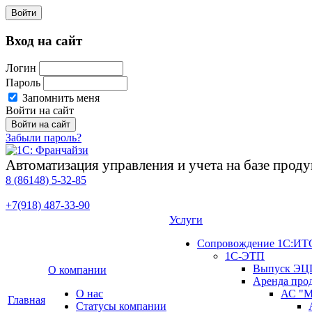
Войти
Вход на сайт
Логин
Пароль
Запомнить меня
Войти на сайт
Забыли пароль?
Автоматизация управления и учета на базе про
8 (86148)
5-32-85
+7(918)
487-33-90
Услуги
Сопровождение 1С:ИТ
1С-ЭТП
Выпуск ЭЦ
О компании
Аренда про
О нас
АС "М
Главная
Cтатусы компании