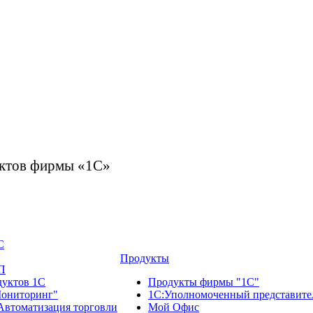
дуктов фирмы «1С»
С
Продукты
П
дуктов 1С
Продукты фирмы "1С"
ониторинг"
1С:Уполномоченный представите
Автоматизация торговли
Мой Офис