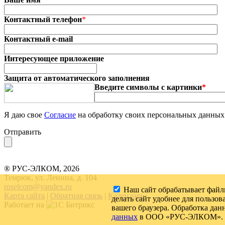
Контактный телефон
*
Контактный e-mail
Интересующее приложение
Защита от автоматического заполнения
Введите символы с картинки
*
Я даю свое
Согласие
на обработку своих персональных данн
Отправить
® РУС-ЭЛКОМ, 2026
Темрюк, ул. Ленина, д. 104
roselcom@yandex.ru
Наш сайт обрабатывает файлы
Карта сайта
|
Обратная связь
|
Календарь
делать сайт удобнее для пользов
Работает на
вашего браузера. Обработка дан
данных
в ООО «РУС-ЭЛКОМ». Вы 