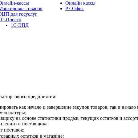
Онлайн-кассы
Онлайн кассы
Маркировка товаров
Р7-Офис
ЭЦП для госуслуг
1С-Просто
1С-ЭПД
сы торгового предприятия:
ровать как начало и завершение закупок товаров, так и начало
оменклатуры;
авщику на основе статистики продаж, текущих остатков и ассо
уплении от поставщика;
т поставок;
оварных остатков в магазине;