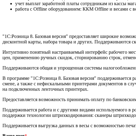
учет выплат заработной платы сотрудникам из кассы маг
работа с Offline оборудованием: ККМ Offline и весами с
"1С:Розница 8. Базовая версия" предоставляет широкие возм
дисконтной карты, набора товара и других. Поддерживаются с
Интуитивно понятный настраиваемый интерфейс рабочего мес
цен, применению ручных скидок, сторнированию строк, отмене
Поддерживаются общая и упрощенная системы налогообложения
В программе "1С:Розница 8. Базовая версия" поддерживается р
смене, а также с нефискальными принтерами документов в слу
на подключенных ленточных принтерах.
Предоставляется возможность принимать оплату по банковски
Поддерживается работа и с другими видами используемого в р
поддержки технологии штрихкодирования: сканеры штрихкодо
Поддерживается выгрузка данных в весы с возможностью печат
Ваше имя
*