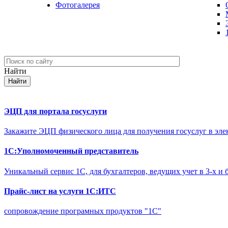
Фотогалерея
Найти
ЭЦП для портала госуслуги
Закажите ЭЦП физического лица для получения госуслуг в эле
1С:Уполномоченный представитель
Уникальный сервис 1С, для бухгалтеров, ведущих учет в 3-х и 
Прайс-лист на услуги 1С:ИТС
сопровождение програмных продуктов "1С"