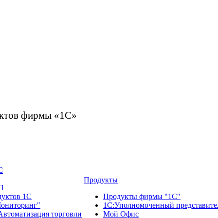
дуктов фирмы «1С»
С
Продукты
П
дуктов 1С
Продукты фирмы "1С"
ониторинг"
1С:Уполномоченный представите
Автоматизация торговли
Мой Офис