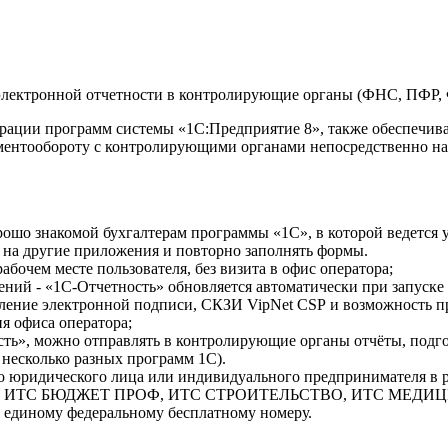
 электронной отчетности в контролирующие органы (ФНС, ПФР, Ф
ации программ системы «1С:Предприятие 8», также обеспечивае
ментообороту с контролирующими органами непосредственно на
рошо знакомой бухгалтерам программы «1С», в которой ведется 
 на другие приложения и повторно заполнять формы.
бочем месте пользователя, без визита в офис оператора;
ений - «1С-Отчетность» обновляется автоматически при запуске
вление электронной подписи, СКЗИ
VipNet
CSP
и возможность пр
я офиса оператора;
ть», можно отправлять в контролирующие органы отчёты, подг
я несколько разных программ 1С).
 юридического лица или индивидуального предпринимателя в р
ПРОФ, ИТС БЮДЖЕТ ПРОФ, ИТС СТРОИТЕЛЬСТВО, ИТС МЕДИЦ
о единому федеральному бесплатному номеру.