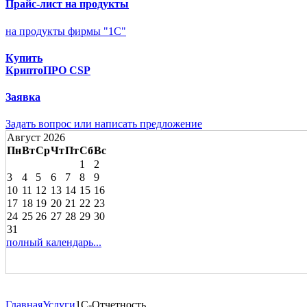
Прайс-лист на продукты
на продукты фирмы "1С"
Купить
КриптоПРО CSP
Заявка
Задать вопрос или написать предложение
Август 2026
Пн
Вт
Ср
Чт
Пт
Сб
Вс
1
2
3
4
5
6
7
8
9
10
11
12
13
14
15
16
17
18
19
20
21
22
23
24
25
26
27
28
29
30
31
полный календарь...
Главная
Услуги
1C-Отчетность