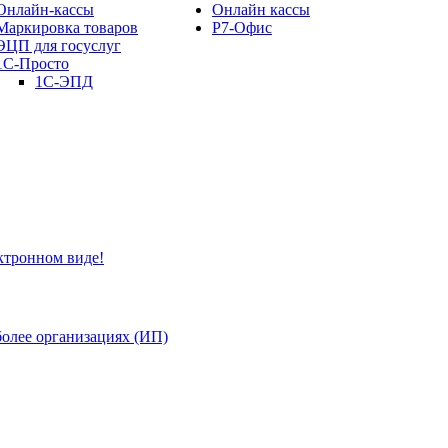
Онлайн-кассы
Онлайн кассы
Маркировка товаров
Р7-Офис
ЭЦП для госуслуг
1С-Просто
1С-ЭПД
ктронном виде!
более организациях (ИП)