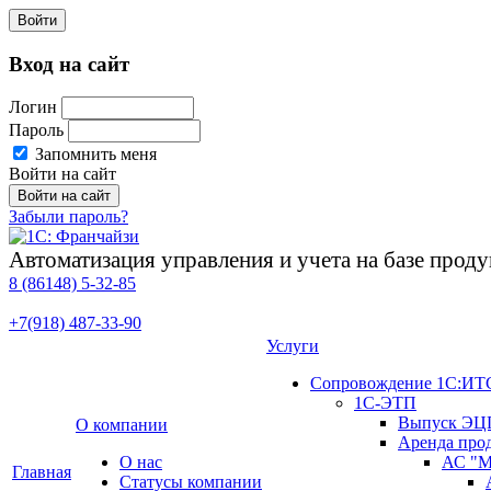
Войти
Вход на сайт
Логин
Пароль
Запомнить меня
Войти на сайт
Забыли пароль?
Автоматизация управления и учета на базе про
8 (86148)
5-32-85
+7(918)
487-33-90
Услуги
Сопровождение 1С:ИТ
1С-ЭТП
Выпуск ЭЦ
О компании
Аренда про
О нас
АС "М
Главная
Cтатусы компании