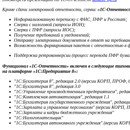
Кроме сдачи электронной отчетности, сервис
«1С-Отчетнос
Неформализованную переписку с ФНС, ПФР и Росстат;
Сверки с налоговой (запросы ИОН);
Сверки с ПФР (запросы ИОС);
Получение требований и уведомлений;
Отправку электронных документов в ответ на требова
Возможность формирования пакетов с отчетностью в фо
Поддержка ретроконверсии (процесс перевода ПФР бумаж
Функционал «1С-Отчетности» включен в следующие типовы
на платформе «1С:Предприятие 8»:
"1С:Бухгалтерия 8", редакция 2.0 (версии КОРП, ПРОФ, б
"1С:Бухгалтерия 8", редакция 3.0
"1С:Управление производственным предприятием", редак
"1С:Комплексная автоматизация", редакция 1.1
"1С:Бухгалтерия государственного учреждения", редакци
"1С:Зарплата и управление персоналом" (версии КОРП, 
"1С:Зарплата и кадры бюджетного учреждения"
"1С:Налогоплательщик"
"1С:Бухгалтерия автономного учреждения" (версии КОР