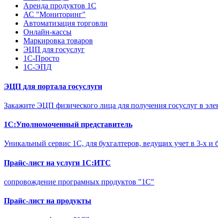
Аренда продуктов 1С
АС "Мониторинг"
Автоматизация торговли
Онлайн-кассы
Маркировка товаров
ЭЦП для госуслуг
1С-Просто
1С-ЭПД
ЭЦП для портала госуслуги
Закажите ЭЦП физического лица для получения госуслуг в эле
1С:Уполномоченный представитель
Уникальный сервис 1С, для бухгалтеров, ведущих учет в 3-х и 
Прайс-лист на услуги 1С:ИТС
сопровождение програмных продуктов "1С"
Прайс-лист на продукты