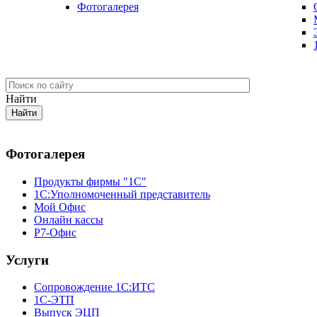
Фотогалерея
Найти
Фотогалерея
Продукты фирмы "1С"
1С:Уполномоченный представитель
Мой Офис
Онлайн кассы
Р7-Офис
Услуги
Сопровождение 1С:ИТС
1С-ЭТП
Выпуск ЭЦП