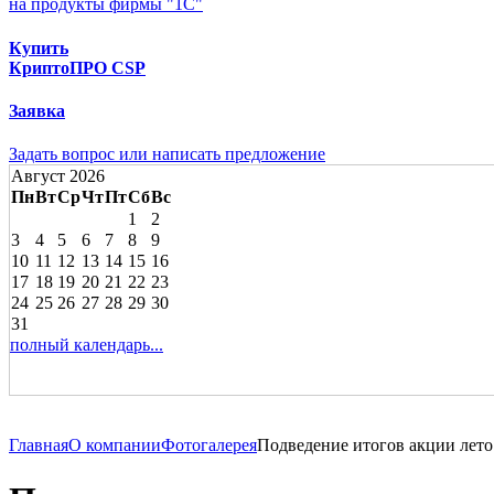
на продукты фирмы "1С"
Купить
КриптоПРО CSP
Заявка
Задать вопрос или написать предложение
Август 2026
Пн
Вт
Ср
Чт
Пт
Сб
Вс
1
2
3
4
5
6
7
8
9
10
11
12
13
14
15
16
17
18
19
20
21
22
23
24
25
26
27
28
29
30
31
полный календарь...
Главная
О компании
Фотогалерея
Подведение итогов акции лето