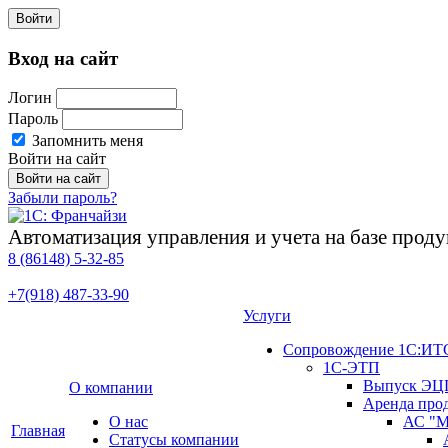
Войти
Вход на сайт
Логин
Пароль
Запомнить меня
Войти на сайт
Забыли пароль?
Автоматизация управления и учета на базе про
8 (86148)
5-32-85
+7(918)
487-33-90
Услуги
Сопровождение 1С:ИТ
1С-ЭТП
Выпуск ЭЦ
О компании
Аренда про
О нас
АС "М
Главная
Cтатусы компании