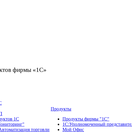
дуктов фирмы «1С»
С
Продукты
П
дуктов 1С
Продукты фирмы "1С"
ониторинг"
1С:Уполномоченный представите
Автоматизация торговли
Мой Офис