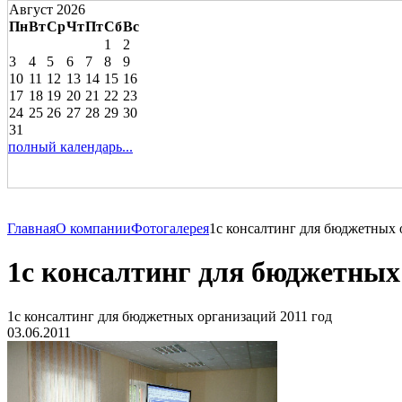
Август 2026
Пн
Вт
Ср
Чт
Пт
Сб
Вс
1
2
3
4
5
6
7
8
9
10
11
12
13
14
15
16
17
18
19
20
21
22
23
24
25
26
27
28
29
30
31
полный календарь...
Главная
О компании
Фотогалерея
1с консалтинг для бюджетных 
1с консалтинг для бюджетных 
1с консалтинг для бюджетных организаций 2011 год
03.06.2011