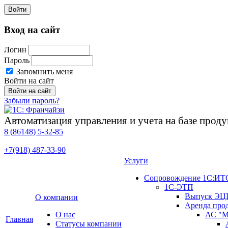
Войти
Вход на сайт
Логин
Пароль
Запомнить меня
Войти на сайт
Забыли пароль?
Автоматизация управления и учета на базе про
8 (86148)
5-32-85
+7(918)
487-33-90
Услуги
Сопровождение 1С:ИТ
1С-ЭТП
Выпуск ЭЦ
О компании
Аренда про
О нас
АС "М
Главная
Cтатусы компании