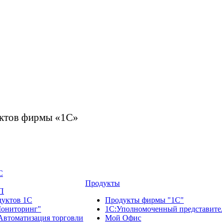
дуктов фирмы «1С»
С
Продукты
П
дуктов 1С
Продукты фирмы "1С"
ониторинг"
1С:Уполномоченный представите
Автоматизация торговли
Мой Офис